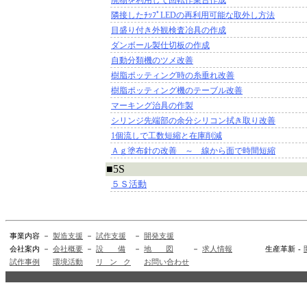
廃物を利用して回転作業台作成
隣接したﾁｯﾌﾟLEDの再利用可能な取外し方法
目盛り付き外観検査冶具の作成
ダンボール製仕切板の作成
自動分類機のツメ改善
樹脂ポッティング時の糸垂れ改善
樹脂ポッティング機のテーブル改善
マーキング治具の作製
シリンジ先端部の余分シリコン拭き取り改善
1個流しで工数短縮と在庫削減
Ａｇ塗布針の改善 ～ 線から面で時間短縮
■5S
５Ｓ活動
事業内容
－
製造支援
－
試作支援
－
開発支援
会社案内
－
会社概要
－
設 備
－
地 図
－
求人情報
生産革新
-
試作事例
環境活動
リ ン ク
お問い合わせ