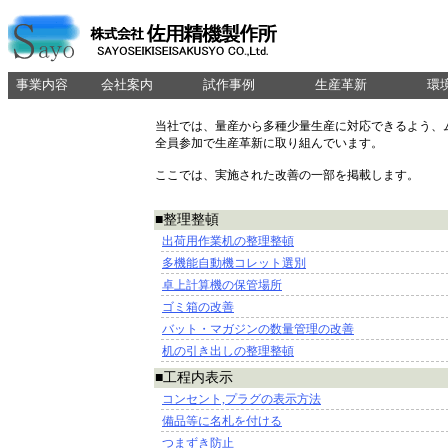
事業内容
会社案内
試作事例
生産革新
環
当社では、量産から多種少量生産に対応できるよう、
全員参加で生産革新に取り組んでいます。
ここでは、実施された改善の一部を掲載します。
■整理整頓
出荷用作業机の整理整頓
多機能自動機コレット選別
卓上計算機の保管場所
ゴミ箱の改善
バット・マガジンの数量管理の改善
机の引き出しの整理整頓
■工程内表示
コンセント,プラグの表示方法
備品等に名札を付ける
つまずき防止