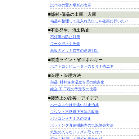
試作箱の置き場所の表示
■部材･備品の出庫、入庫
備品を整理して先入れ先出しを確実に行いたい
■不良発生、流出防止
不灯流出防止対策
ワーク押さえ改善
基板のメッキ異常の迅速判定
■製造ライン・省エネルギー
ホストコンピューターのＣＲＴ省エネ
■管理・管理方法
部品･材料保庫湿度管理の簡素化
組立 ① 工程の予定表の改善
■製造上の改善・アイデア
ハーネス付け間違い防止治具
マウント不良修正方法の改善
パソコン入力ミスの防止
ポッテング直後樹脂内の気泡除去方法
気泡の入らないノズル取り付け