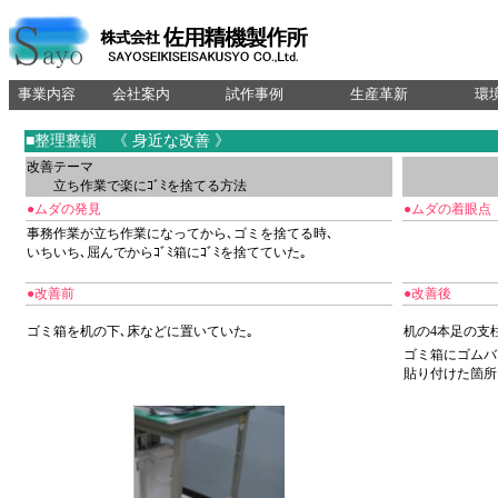
事業内容
会社案内
試作事例
生産革新
環
■整理整頓 《 身近な改善 》
改善テーマ
立ち作業で楽にｺﾞﾐを捨てる方法
●ムダの発見
●ムダの着眼点
事務作業が立ち作業になってから､ゴミを捨てる時､
いちいち､屈んでからｺﾞﾐ箱にｺﾞﾐを捨てていた｡
●改善前
●改善後
ゴミ箱を机の下､床などに置いていた｡
机の4本足の支
ゴミ箱にゴムバ
貼り付けた箇所