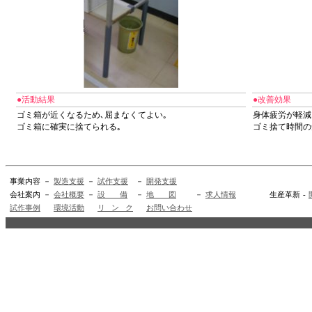
●活動結果
●改善効果
ゴミ箱が近くなるため､屈まなくてよい｡
身体疲労が軽減
ゴミ箱に確実に捨てられる｡
ゴミ捨て時間の
事業内容
－
製造支援
－
試作支援
－
開発支援
会社案内
－
会社概要
－
設 備
－
地 図
－
求人情報
生産革新
-
試作事例
環境活動
リ ン ク
お問い合わせ